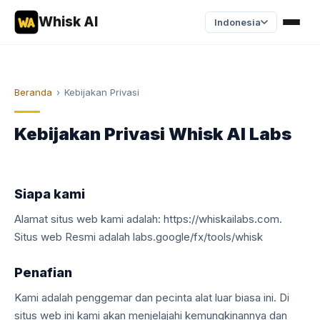
Whisk AI
Indonesia
Beranda
›
Kebijakan Privasi
Kebijakan Privasi Whisk AI Labs
Siapa kami
Alamat situs web kami adalah: https://whiskailabs.com.
Situs web Resmi adalah labs.google/fx/tools/whisk
Penafian
Kami adalah penggemar dan pecinta alat luar biasa ini. Di
situs web ini kami akan menjelajahi kemungkinannya dan