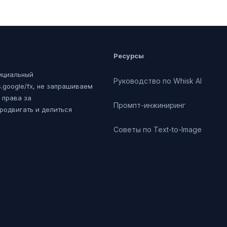
Ресурсы
фициальный
Руководство по Whisk AI
s.google/fx, не запрашиваем
 права за
Промпт-инжиниринг
 продвигать и делиться
Советы по Text-to-Image